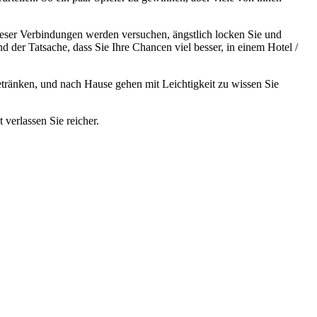
 dieser Verbindungen werden versuchen, ängstlich locken Sie und
nd der Tatsache, dass Sie Ihre Chancen viel besser, in einem Hotel /
etränken, und nach Hause gehen mit Leichtigkeit zu wissen Sie
 verlassen Sie reicher.