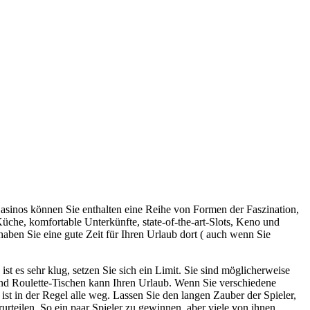
Casinos können Sie enthalten eine Reihe von Formen der Faszination,
Küche, komfortable Unterkünfte, state-of-the-art-Slots, Keno und
haben Sie eine gute Zeit für Ihren Urlaub dort ( auch wenn Sie
st es sehr klug, setzen Sie sich ein Limit. Sie sind möglicherweise
 und Roulette-Tischen kann Ihren Urlaub. Wenn Sie verschiedene
st in der Regel alle weg. Lassen Sie den langen Zauber der Spieler,
urteilen. So ein paar Spieler zu gewinnen, aber viele von ihnen