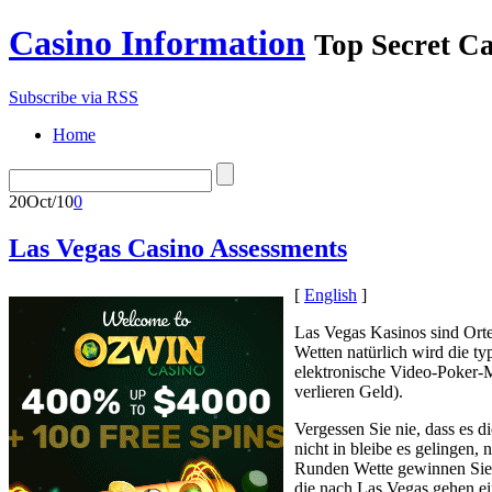
Casino Information
Top Secret C
Subscribe via RSS
Home
20
Oct/10
0
Las Vegas Casino Assessments
[
English
]
Las Vegas Kasinos sind Orte
Wetten natürlich wird die ty
elektronische Video-Poker-Ma
verlieren Geld).
Vergessen Sie nie, dass es d
nicht in bleibe es gelingen
Runden Wette gewinnen Sie e
die nach Las Vegas gehen ein