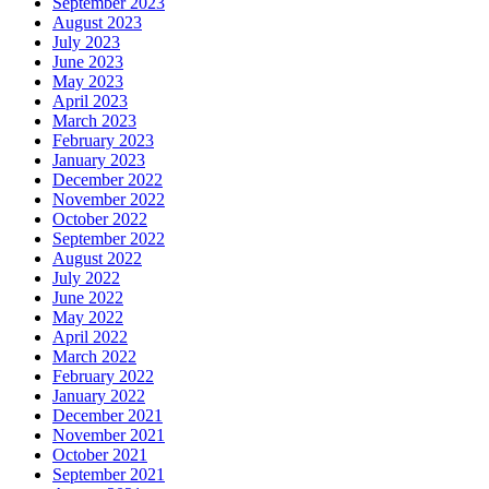
September 2023
August 2023
July 2023
June 2023
May 2023
April 2023
March 2023
February 2023
January 2023
December 2022
November 2022
October 2022
September 2022
August 2022
July 2022
June 2022
May 2022
April 2022
March 2022
February 2022
January 2022
December 2021
November 2021
October 2021
September 2021